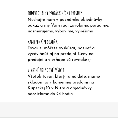
e
INDIVIDUÁLNY PROZÁKAZNÍCKY PRÍSTUP
n
Nechajte nám v poznámke objednávky
á
odkaz a my Vám radi zavoláme, poradíme,
j
nasmerujeme, vybavíme, vyriešime
s
kamenná predajňa
ť
Tovar si môžete vyskúšať, pozrieť a
?
vyzdvihnúť aj na predajni. Ceny na
predajni a v eshope sú rovnaké :)
VLASTNÉ SKLADOVÉ ZÁSOBY
Všetok tovar, ktorý tu nájdete, máme
skladom aj v kamennej predajni na
HĽADAŤ
Kupeckej 10 v Nitre a objednávky
odosielame do 24 hodín
Z
O
á
d