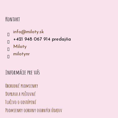
p
p
ä
o
t
r
Kontakt
ú
i
č
info
@
miloty.sk
e
a
+421 948 067 914 predajňa
m
Miloty
e
milotynr
Informácie pre vás
Obchodné podmienky
Doprava a poštovné
Tlačivo o odstúpení
Podmienky ochrany osobných údajov