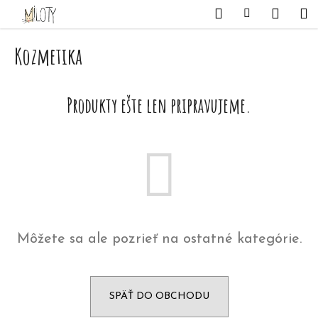
K
Prejsť
Hľadať
Nákupný
Me
Prihlásenie
na
o
obsah
Späť
Späť
košík
š
Kozmetika
í
Č
k
o
Produkty ešte len pripravujeme.
p
o
t
r
e
b
Môžete sa ale pozrieť na ostatné kategórie.
u
j
e
SPÄŤ DO OBCHODU
t