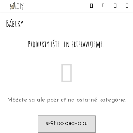
K
Prejsť
Hľadať
Nákupný
Me
Prihlásenie
na
o
obsah
Späť
Späť
košík
š
Bábiky
í
Č
k
o
Produkty ešte len pripravujeme.
p
o
t
r
e
b
Môžete sa ale pozrieť na ostatné kategórie.
u
j
e
SPÄŤ DO OBCHODU
t