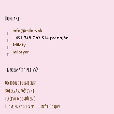
p
p
ä
o
t
r
Kontakt
ú
i
č
info
@
miloty.sk
e
a
+421 948 067 914 predajňa
m
Miloty
e
milotynr
Informácie pre vás
Obchodné podmienky
Doprava a poštovné
Tlačivo o odstúpení
Podmienky ochrany osobných údajov