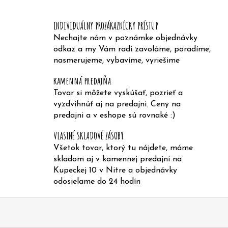
e
INDIVIDUÁLNY PROZÁKAZNÍCKY PRÍSTUP
n
Nechajte nám v poznámke objednávky
á
odkaz a my Vám radi zavoláme, poradíme,
j
nasmerujeme, vybavíme, vyriešime
s
kamenná predajňa
ť
Tovar si môžete vyskúšať, pozrieť a
?
vyzdvihnúť aj na predajni. Ceny na
predajni a v eshope sú rovnaké :)
VLASTNÉ SKLADOVÉ ZÁSOBY
Všetok tovar, ktorý tu nájdete, máme
skladom aj v kamennej predajni na
HĽADAŤ
Kupeckej 10 v Nitre a objednávky
odosielame do 24 hodín
Z
O
á
d