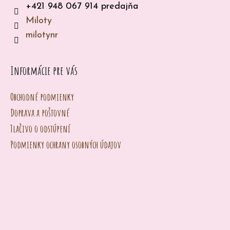
+421 948 067 914 predajňa
e
Miloty
n
milotynr
á
j
Informácie pre vás
s
ť
Obchodné podmienky
?
Doprava a poštovné
Tlačivo o odstúpení
Podmienky ochrany osobných údajov
HĽADAŤ
O
d