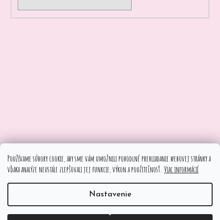
Používame súbory cookie, aby sme vám umožnili pohodlné prehliadanie webovej stránky a
vďaka analýze neustále zlepšovali jej funkcie, výkon a použiteľnosť.
Viac informácií
Vytvoril Shoptet
Nastavenie
Copyright 2026
www.miloty.sk
. Všetky práva vyhradené.
Upraviť