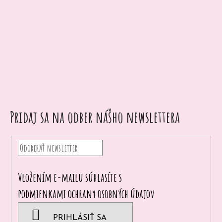
p
o
r
ú
č
a
m
e
Pridaj sa na odber nášho newslettera
Vložením e-mailu súhlasíte s
podmienkami ochrany osobných údajov
PRIHLÁSIŤ SA