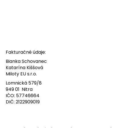
p
o
r
ú
č
a
m
Fakturačné údaje:
e
Bianka Schovanec
Katarína Kiššová
Miloty EU s.r.o.
Lomnická 579/8
949 01 Nitra
IČO:
57746664
DIČ: 2122909019