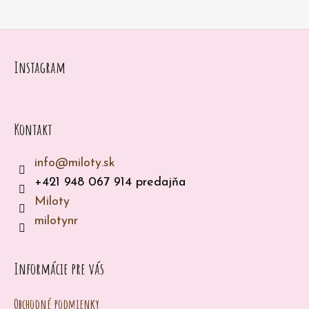
á
p
ä
Instagram
t
i
e
Kontakt
info
@
miloty.sk
+421 948 067 914 predajňa
Miloty
milotynr
Informácie pre vás
Obchodné podmienky