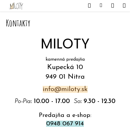
K
Prejsť
Hľadať
Nákupný
Me
Prihlásenie
na
o
obsah
Späť
Späť
košík
š
Kontakty
í
Č
k
MILOTY
o
p
o
kamenná predajňa
t
Kupecká 10
r
949 01 Nitra
e
info@miloty.sk
b
u
Po-Pia
: 10.00 - 17.00
So
: 9.30 - 12.30
j
Predajňa a e-shop:
e
0948 067 914
t