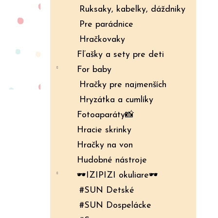
Ruksaky, kabelky, dáždniky
Pre parádnice
Hračkovaky
Fľašky a sety pre deti
For baby
Hračky pre najmenších
Hryzátka a cumlíky
Fotoaparáty📸
Hracie skrinky
Hračky na von
Hudobné nástroje
🕶️IZIPIZI okuliare🕶️
#SUN Detské
#SUN Dospelácke