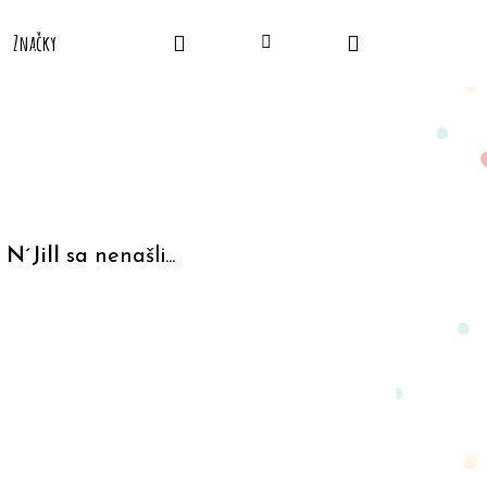
Hľadať
Nákupný
Značky
Prihlásenie
košík
 N´Jill
sa nenašli...