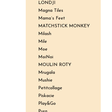
LONDJI
Magna Tiles
Mama´s Feet
MATCHSTICK MONKEY
Milash
Mile
Moe
MoiNoi
MOULIN ROTY
Mrugala
Mushie
Petitcollage
Pískacie
Play&Go
Pura