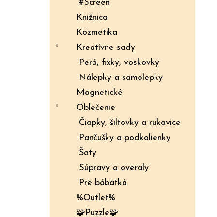
#Screen
Knižnica
Kozmetika
Kreatívne sady
Perá, fixky, voskovky
Nálepky a samolepky
Magnetické
Oblečenie
Čiapky, šiltovky a rukavice
Pančušky a podkolienky
Šaty
Súpravy a overaly
Pre bábätká
%Outlet%
🧩Puzzle🧩