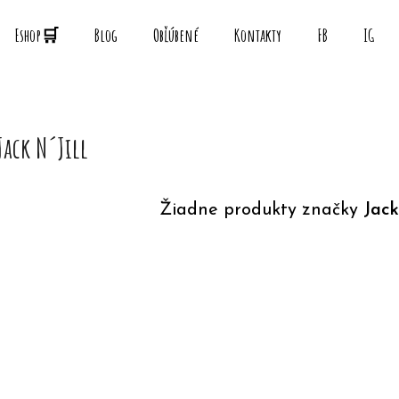
Eshop🛒
Blog
Obľúbené
Kontakty
FB
IG
Čo potrebujete nájsť?
Jack N´Jill
HĽADAŤ
Žiadne produkty značky
Jack
Odporúčame