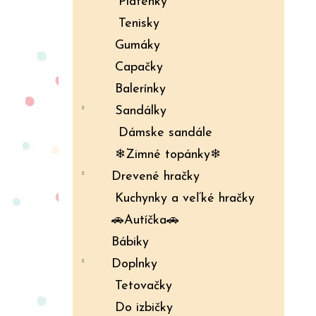
Plátenky
Tenisky
Gumáky
Capačky
Balerínky
Sandálky
Dámske sandále
❄Zimné topánky❄
Drevené hračky
Kuchynky a veľké hračky
🚗Autíčka🚗
Bábiky
Doplnky
Tetovačky
Do izbičky