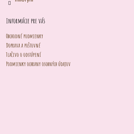
milotynr
e
n
Informácie pre vás
á
j
Obchodné podmienky
s
Doprava a poštovné
ť
Tlačivo o odstúpení
?
Podmienky ochrany osobných údajov
HĽADAŤ
O
d