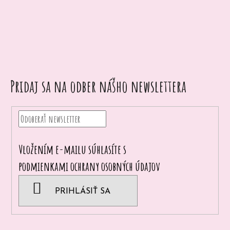
p
o
r
ú
č
a
Pridaj sa na odber nášho newslettera
m
e
Vložením e-mailu súhlasíte s
podmienkami ochrany osobných údajov
PRIHLÁSIŤ SA