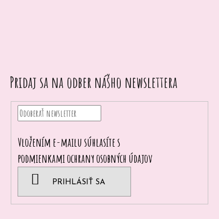
p
o
r
ú
č
a
Pridaj sa na odber nášho newslettera
m
e
Vložením e-mailu súhlasíte s
podmienkami ochrany osobných údajov
PRIHLÁSIŤ SA