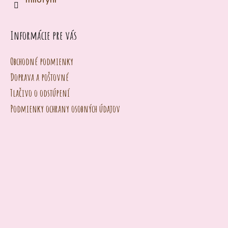
milotynr
e
n
Informácie pre vás
á
j
Obchodné podmienky
s
Doprava a poštovné
ť
Tlačivo o odstúpení
?
Podmienky ochrany osobných údajov
HĽADAŤ
O
d