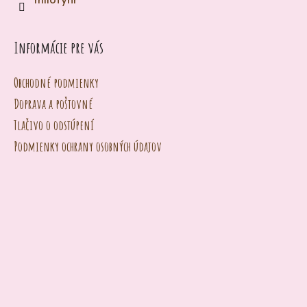
milotynr
e
n
Informácie pre vás
á
j
Obchodné podmienky
s
Doprava a poštovné
ť
Tlačivo o odstúpení
?
Podmienky ochrany osobných údajov
HĽADAŤ
O
d