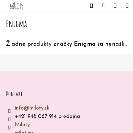
K
Prejsť
Hľadať
Nákupný
Me
Prihlásenie
na
o
obsah
Späť
Späť
košík
š
Enigma
í
Č
k
o
Žiadne produkty značky
Enigma
sa nenašli...
p
Z
o
á
t
p
r
ä
e
t
Kontakt
b
i
u
info
@
miloty.sk
e
j
+421 948 067 914 predajňa
e
Miloty
t