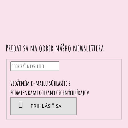
p
o
r
ú
č
a
Pridaj sa na odber nášho newslettera
m
e
Vložením e-mailu súhlasíte s
podmienkami ochrany osobných údajov
PRIHLÁSIŤ SA